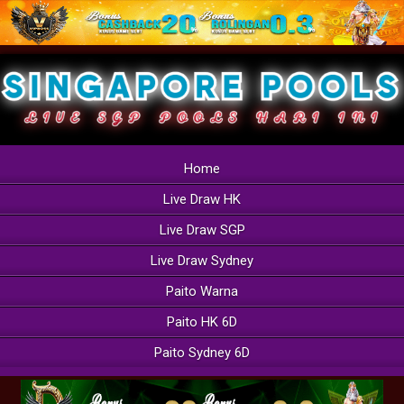
Home
Live Draw HK
Live Draw SGP
Live Draw Sydney
Paito Warna
Paito HK 6D
Paito Sydney 6D