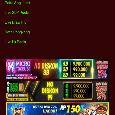
Paito Angkanet
Live SDY Pools
Live Draw HK
Data Hongkong
Live Hk Pools