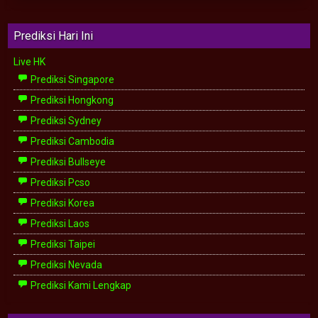
Prediksi Hari Ini
Live HK
Prediksi Singapore
Prediksi Hongkong
Prediksi Sydney
Prediksi Cambodia
Prediksi Bullseye
Prediksi Pcso
Prediksi Korea
Prediksi Laos
Prediksi Taipei
Prediksi Nevada
Prediksi Kami Lengkap