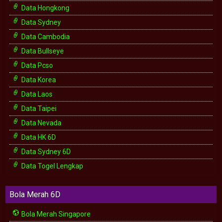
Data Hongkong
Data Sydney
Data Cambodia
Data Bullseye
Data Pcso
Data Korea
Data Laos
Data Taipei
Data Nevada
Data HK 6D
Data Sydney 6D
Data Togel Lengkap
Bola Merah 6D
Bola Merah Singapore