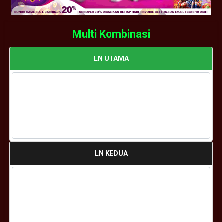
Multi Kombinasi
LN UTAMA
LN KEDUA