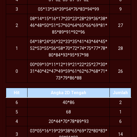
3
05*13*34*39*54*76*83*94*99
9
08*14*15*16*17*20*23*28*29*36*38*
2
46*48*50*51*57*60*64*65*66*69*81*
27
85*89*91*92*96
04*18*24*26*32*33*35*41*43*44*45*
1
52*53*55*56*58*70*72*74*75*77*78*
28
80*84*93*95*97*98
00*09*10*11*12*19*21*22*25*27*30*
0
31*40*42*47*49*59*61*62*67*68*71*
26
73*79*86*88
Hit
Angka 2D Tengah
Jumlah
6
40*86
2
5
68
1
4
20*44*70*78*89*93
6
03*05*16*19*29*38*65*69*72*80*83*
3
14