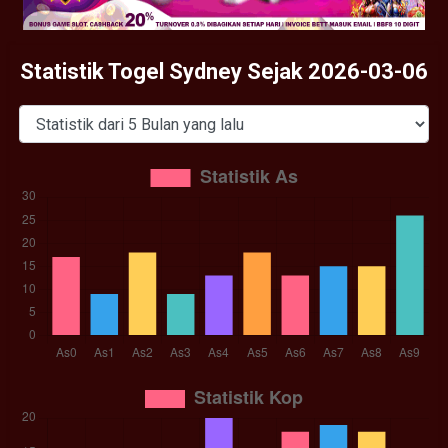
Statistik Togel Sydney Sejak 2026-03-06