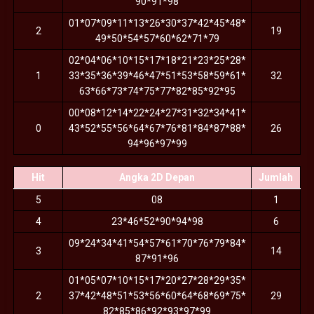
90*91*98
01*07*09*11*13*26*30*37*42*45*48*
2
19
49*50*54*57*60*62*71*79
02*04*06*10*15*17*18*21*23*25*28*
1
33*35*36*39*46*47*51*53*58*59*61*
32
63*66*73*74*75*77*82*85*92*95
00*08*12*14*22*24*27*31*32*34*41*
0
43*52*55*56*64*67*76*81*84*87*88*
26
94*96*97*99
Hit
Angka 2D Depan
Jumlah
5
08
1
4
23*46*52*90*94*98
6
09*24*34*41*54*57*61*70*76*79*84*
3
14
87*91*96
01*05*07*10*15*17*20*27*28*29*35*
2
37*42*48*51*53*56*60*64*68*69*75*
29
82*85*86*92*93*97*99