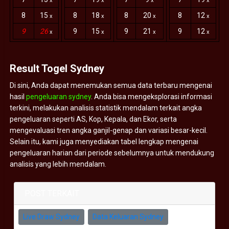
x
x
x
x
8
15
8
18
8
20
8
12
x
x
x
x
9
26
9
15
9
21
9
12
x
x
x
x
Result Togel Sydney
Di sini, Anda dapat menemukan semua data terbaru mengenai
hasil
pengeluaran sydney
. Anda bisa mengeksplorasi informasi
terkini, melakukan analisis statistik mendalam terkait angka
pengeluaran seperti AS, Kop, Kepala, dan Ekor, serta
mengevaluasi tren angka ganjil-genap dan variasi besar-kecil.
Selain itu, kami juga menyediakan tabel lengkap mengenai
pengeluaran harian dari periode sebelumnya untuk mendukung
analisis yang lebih mendalam.
POST TERKAIT
Live Draw Sydney
Data Keluaran Sydney