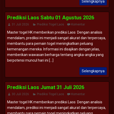
Selengkapnya
Prediksi Laos Sabtu 01 Agustus 2026
31 Juli 2026
Prediksi Togel Laos
Komentar
Master togel HK memberikan prediksi Laos Dengan analisis
mendalam, prediksi ini menjadi sangat akurat dan terpercaya,
membantu para pemain togel meningkatkan peluang
kemenangan mereka. Informasi ini disajikan dengan jelas,
memberikan wawasan berharga tentang angka-angka yang
berpotensi muncul hari ini [...]
Selengkapnya
Prediksi Laos Jumat 31 Juli 2026
30 Juli 2026
Prediksi Togel Laos
Komentar
Master togel HK memberikan prediksi Laos Dengan analisis
mendalam, prediksi ini menjadi sangat akurat dan terpercaya,
membantu para pemain togel meningkatkan peluang