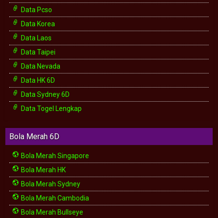
Data Pcso
Data Korea
Data Laos
Data Taipei
Data Nevada
Data HK 6D
Data Sydney 6D
Data Togel Lengkap
Bola Merah 6D
Bola Merah Singapore
Bola Merah HK
Bola Merah Sydney
Bola Merah Cambodia
Bola Merah Bullseye