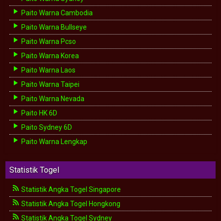
Paito Warna Cambodia
Paito Warna Bullseye
Paito Warna Pcso
Paito Warna Korea
Paito Warna Laos
Paito Warna Taipei
Paito Warna Nevada
Paito HK 6D
Paito Sydney 6D
Paito Warna Lengkap
Statistik Togel
Statistik Angka Togel Singapore
Statistik Angka Togel Hongkong
Statistik Angka Togel Sydney