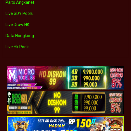
Paito Angkanet
Live SDY Pools
Live Draw HK
Data Hongkong
Live Hk Pools