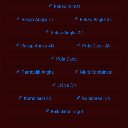
Rekap Kumat
Rekap Angka CT
Rekap Angka 3D
Rekap Angka 2D
Rekap Angka 4D
Pola Dasar All
Pola Dasar
Pembalik Angka
Multi Kombinasi
LN vs DN
Kombinasi 4D
Kolaborasi LN
Kalkulator Togel